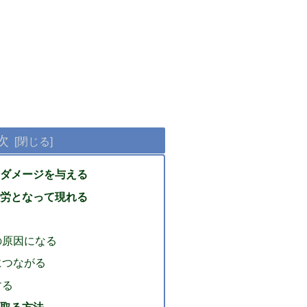
次
ダメージを与える
労となって現れる
の原因になる
につながる
する
取る方法