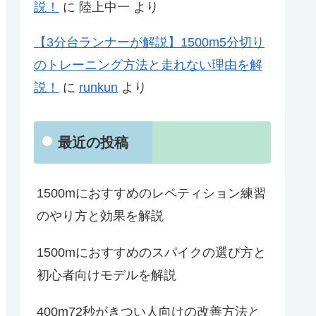
説！
に
陸上中一
より
【3分台ランナーが解説】1500m5分切り
のトレーニング方法と走れない理由を解
説！
に
runkun
より
最近の投稿
1500mにおすすめのレペティション練習
のやり方と効果を解説
1500mにおすすめのスパイクの選び方と
初心者向けモデルを解説
400m72秒がきつい人向けの改善方法と