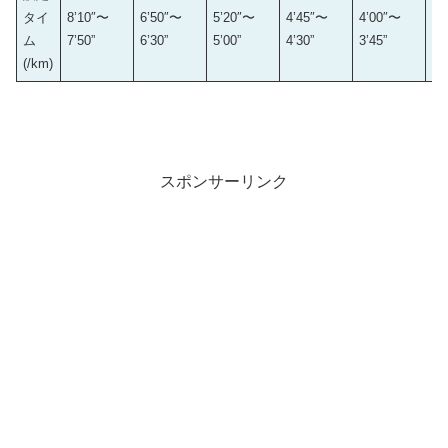
タイ
8’10″〜
6’50″〜
5’20″〜
4’45″〜
4’00″〜
3’
ム
7’50”
6’30”
5’00”
4’30”
3’45”
3’
(/km)
スポンサーリンク