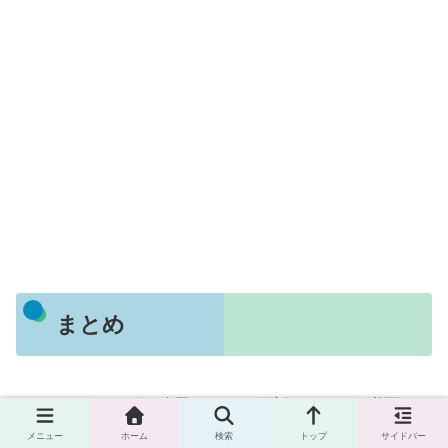
まとめ
ペースランニングは自己ベストを更新するために必要なト
レーニングの一つです。効率よくトレーニングするために
メニュー
ホーム
検索
トップ
サイドバー