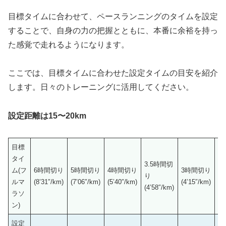
目標タイムに合わせて、ペースランニングのタイムを設定
することで、自身の力の把握とともに、本番に余裕を持っ
た感覚で走れるようになります。
ここでは、目標タイムに合わせた設定タイムの目安を紹介
します。日々のトレーニングに活用してください。
設定距離は15〜20km
目標
タイ
3.5時間切
2
ム(フ
6時間切り
5時間切り
4時間切り
3時間切り
り
り
ルマ
(8’31″/km)
(7’06″/km)
(5’40″/km)
(4’15″/km)
(4’58″/km)
(3
ラソ
ン)
設定