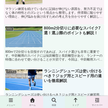
マラソン練習を続けているのに記録が伸びない原因を、努力不足では
なく体の特性とのズレという視点から整理します。停滞期に陥りやす
い理由と、伸び悩みを抜け出すための考え方を分かりやすく解説しま
す。
800m2分切りに必要なスパイク7
800m
選！選ぶ際のポイントも解説！
800mで2分切りを目指すのであれば、スパイク選びも非常に重要で
す。中距離用のスパイクには短距離型と長距離型があり、ランナーの
特徴に合わせて使い分けることが大切です。今回は、中距離用スパイ
クの特徴と、おすすめのスパイク7選について解説します。
ランニングシューズは使い分ける
アイテム
べき？ジョグ用とスピード用の違
いを徹底解説
ランニングシューズは使い分けるべき？ジョグ用とスピード練習用、
レース用の違いや特徴をわかりやすく解説します。目的別に使い分け
るメリットやケガ予防との関係、初心者でも失敗しない選び方まで具
メニュー
ホーム
検索
トップ
サイドバー
体例を交えて紹介します。