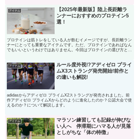
してください。
【2025年最新版】陸上長距離ラ
アイテム
ンナーにおすすめのプロテイン5
選！
プロテインは筋トレをしている人が飲むイメージですが、長距離ラン
ナーにとっても重要なアイテムです。ただ、プロテインであればなん
でもいいというわけではありません。今回はプロテインの選び方と、
おすすめのプロテインについて解説します。
ルール度外視!?アディゼロ プライ
アイテム
ムX3ストラング発売開始!前作と
の違いも解説!
adidasからアディゼロ プライムX2ストラングが発売されました。前
作アディゼロ プライムXからどのように進化したのか？公認大会で使
えるのか？について解説します。
マラソン練習しても記録が伸びな
アイテム
い人へ 停滞期にハマる人が見落
としがちな「体の特徴」