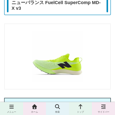
ニューバランス FuelCell SuperComp MD-
X v3
重さ：約167.5g（5.9oz片方）
メニュー
ホーム
検索
トップ
サイドバー
価格：30,800円(税込)