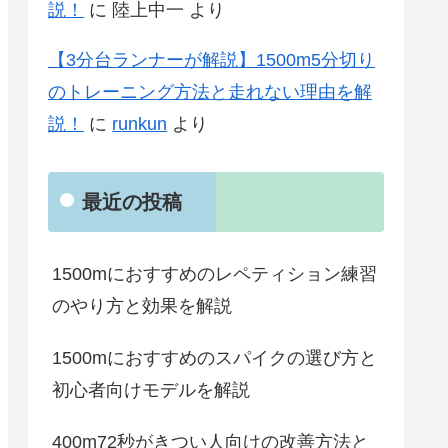
説！
に
陸上中一
より
【3分台ランナーが解説】1500m5分切り
のトレーニング方法と走れない理由を解
説！
に
runkun
より
最近の投稿
1500mにおすすめのレペティション練習
のやり方と効果を解説
1500mにおすすめのスパイクの選び方と
初心者向けモデルを解説
400m72秒がきつい人向けの改善方法と