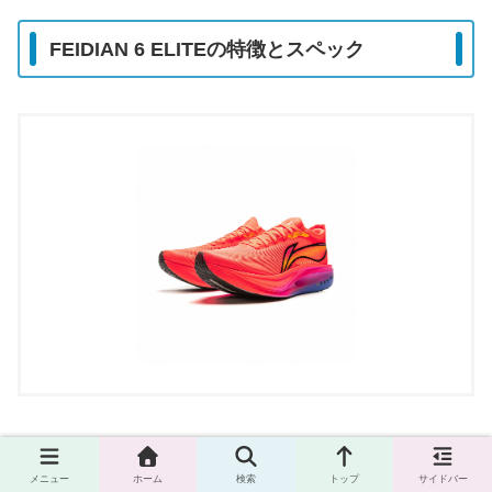
FEIDIAN 6 ELITEの特徴とスペック
FEIDIAN 6 ELITEは、現在のFEIDIANシリーズの中でもト
ップクラスの性能を持つレーシングシューズです。大迫傑
メニュー
ホーム
検索
トップ
サイドバー