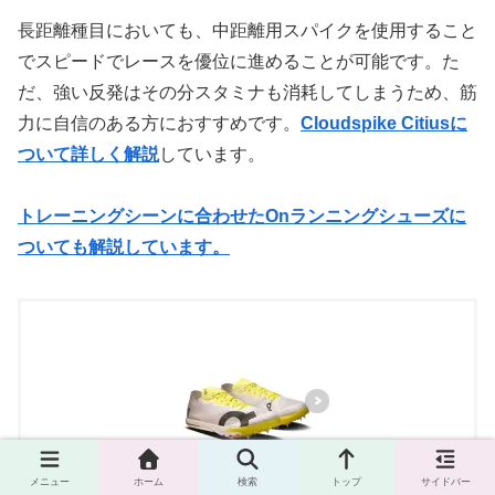
長距離種目においても、中距離用スパイクを使用すること
でスピードでレースを優位に進めることが可能です。た
だ、強い反発はその分スタミナも消耗してしまうため、筋
力に自信のある方におすすめです。
Cloudspike Citiusに
ついて詳しく解説
しています。
トレーニングシーンに合わせたOnランニングシューズに
ついても解説しています。
メニュー
ホーム
検索
トップ
サイドバー
ON（オン） Cloudspike Citius 2 クラウ