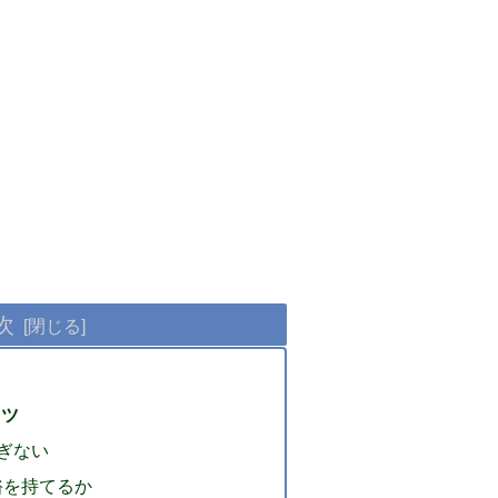
次
コツ
ぎない
裕を持てるか