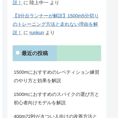
説！
に
陸上中一
より
【3分台ランナーが解説】1500m5分切り
のトレーニング方法と走れない理由を解
説！
に
runkun
より
最近の投稿
1500mにおすすめのレペティション練習
のやり方と効果を解説
1500mにおすすめのスパイクの選び方と
初心者向けモデルを解説
400m72秒がきつい人向けの改善方法と