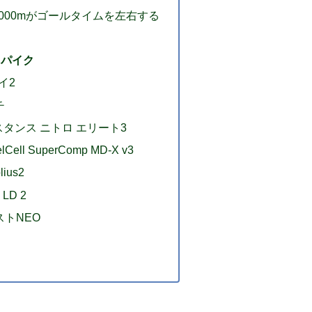
1000mがゴールタイムを左右する
スパイク
イ2
チ
スタンス ニトロ エリート3
ll SuperComp MD-X v3
lius2
 LD 2
ストNEO