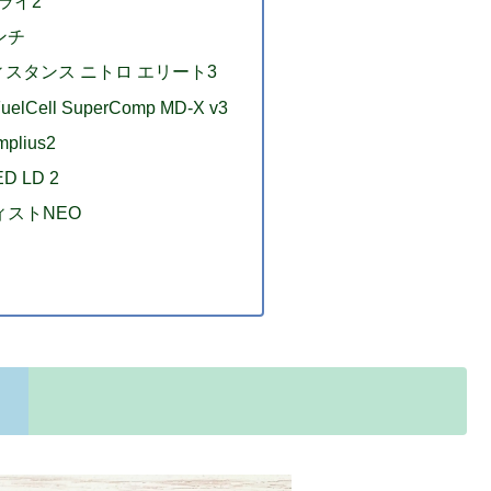
フライ2
ンチ
ィスタンス ニトロ エリート3
Cell SuperComp MD-X v3
mplius2
ED LD 2
ィストNEO