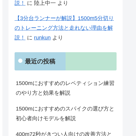
説！
に
陸上中一
より
【3分台ランナーが解説】1500m5分切り
のトレーニング方法と走れない理由を解
説！
に
runkun
より
最近の投稿
1500mにおすすめのレペティション練習
のやり方と効果を解説
1500mにおすすめのスパイクの選び方と
初心者向けモデルを解説
400m72秒がきつい人向けの改善方法と