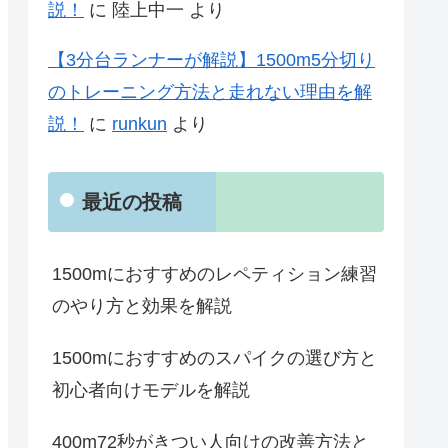
説！
に
陸上中一
より
【3分台ランナーが解説】1500m5分切り
のトレーニング方法と走れない理由を解
説！
に
runkun
より
最近の投稿
1500mにおすすめのレペティション練習
のやり方と効果を解説
1500mにおすすめのスパイクの選び方と
初心者向けモデルを解説
400m72秒がきつい人向けの改善方法と