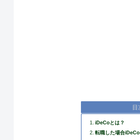
目
iDeCoとは？
転職した場合iDeC