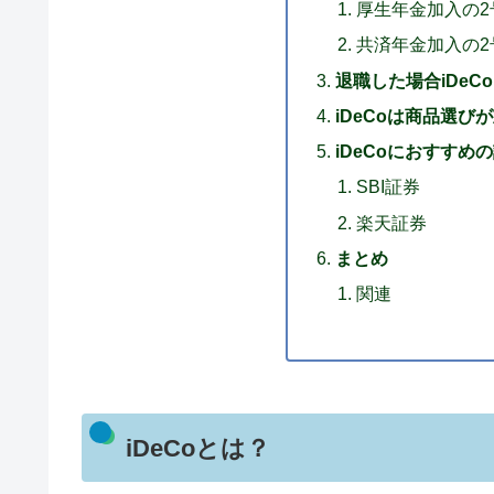
厚生年金加入の
共済年金加入の
退職した場合iDeC
iDeCoは商品選び
iDeCoにおすすめ
SBI証券
楽天証券
まとめ
関連
iDeCoとは？