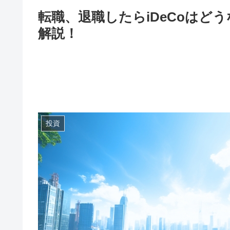
転職、退職したらiDeCoはど
解説！
投資