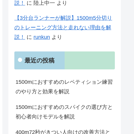
説！
に
陸上中一
より
【3分台ランナーが解説】1500m5分切り
のトレーニング方法と走れない理由を解
説！
に
runkun
より
最近の投稿
1500mにおすすめのレペティション練習
のやり方と効果を解説
1500mにおすすめのスパイクの選び方と
初心者向けモデルを解説
400m72秒がきつい人向けの改善方法と