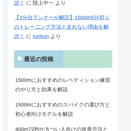
説！
に
陸上中一
より
【3分台ランナーが解説】1500m5分切り
のトレーニング方法と走れない理由を解
説！
に
runkun
より
最近の投稿
1500mにおすすめのレペティション練習
のやり方と効果を解説
1500mにおすすめのスパイクの選び方と
初心者向けモデルを解説
400m72秒がきつい人向けの改善方法と