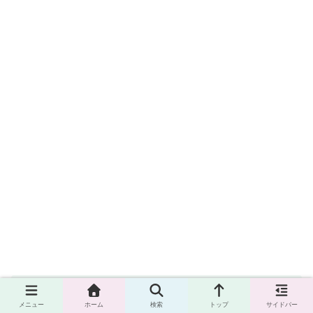
【2023年度】三重県のおすすめマラソ
メニュー
ホーム
検索
トップ
サイドバー
ン大会4選！