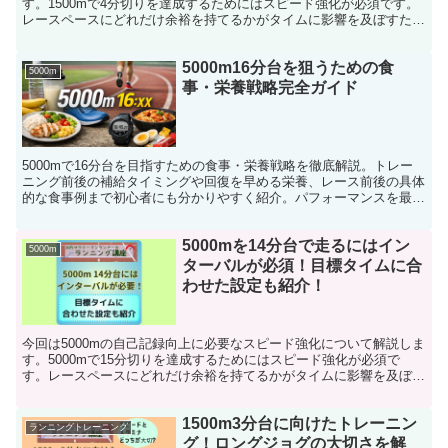
す。1500mで4分切りを達成するためにはスピード強化が必須です。
レースペースにどれだけ余裕を持てるかがタイムに影響を及ぼすた
め、スピードを強化してレースに臨みましょう。
5000m16分台を狙うための食
5000m
事・栄養戦略完全ガイド
5000mで16分台を目指すための食事・栄養戦略を徹底解説。トレー
ニング前後の補給タイミングや回復を早める栄養、レース前後の具体
的な食事例まで初心者にも分かりやすく紹介。パフォーマンスを最大
化する実践的な方法が身につく。
5000mを14分台で走るにはイン
5000m
ターバルが必須！目標タイムに合
わせた設定も紹介！
今回は5000mの自己記録向上に必要なスピード強化について解説しま
す。5000mで15分切りを達成するためにはスピード強化が必須で
す。レースペースにどれだけ余裕を持てるかがタイムに影響を及ぼす
ため、スピードを強化してレースに臨みましょう。
1500m3分台に向けたトレーニン
ランニングトレーニング
グ！ロングジョグの大切さを解