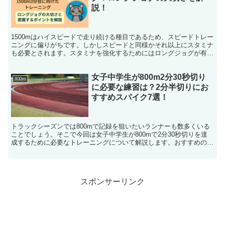
説！
1500mはハイスピードで走り続ける種目であるため、スピードトレー
ニングに偏りがちです。しかしスピードと同様かそれ以上にスタミナ
も必要とされます。スタミナを強化するためにはロングジョグが有効
です。ロングジョグの重要性と意識するべきポイントを解説します。
女子中学生が800m2分30秒切り
800m
に必要な練習は？2分半切りにお
すすめスパイク7選！
トラックシーズンでは800mで記録を狙いたいランナーも数多くいる
ことでしょう。そこで今回は女子中学生が800mで2分30秒切りを達
成するために必要なトレーニングについて解説します。おすすめのス
パイクも一緒に紹介するので、800mで自己ベストを狙いたい方はぜ
ひ参考にしてください。
スポンサーリンク