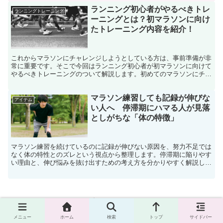
ランニング初心者がやるべきトレ
ランニングトレーニング
ーニングとは？初マラソンに向け
たトレーニング内容を紹介！
これからマラソンにチャレンジしようとしている方は、事前準備が非
常に重要です。そこで今回はランニング初心者が初マラソンに向けて
やるべきトレーニングのついて解説します。初めてのマラソンにチャ
レンジしようと考えている方はぜひ参考にしてください。
マラソン練習しても記録が伸びな
アイテム
い人へ 停滞期にハマる人が見落
としがちな「体の特徴」
マラソン練習を続けているのに記録が伸びない原因を、努力不足では
なく体の特性とのズレという視点から整理します。停滞期に陥りやす
い理由と、伸び悩みを抜け出すための考え方を分かりやすく解説しま
す。
スポンサーリンク
メニュー
ホーム
検索
トップ
サイドバー