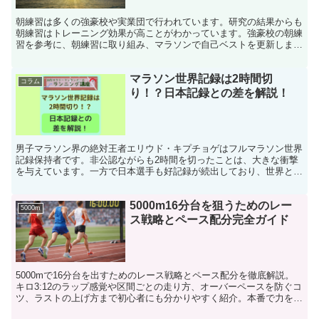
朝練習は多くの強豪校や実業団で行われています。研究の結果からも
朝練習はトレーニング効果が高ことがわかっています。強豪校の朝練
習を参考に、朝練習に取り組み、マラソンで自己ベストを更新しまし
ょう。
マラソン世界記録は2時間切
コラム
り！？日本記録との差を解説！
男子マラソン界の絶対王者エリウド・キプチョゲはフルマラソン世界
記録保持者です。非公認ながらも2時間を切ったことは、大きな衝撃
を与えています。一方で日本選手も好記録が続出しており、世界との
差が縮まりつつあります。
5000m16分台を狙うためのレー
5000m
ス戦略とペース配分完全ガイド
5000mで16分台を出すためのレース戦略とペース配分を徹底解説。
キロ3:12のラップ感覚や区間ごとの走り方、オーバーペースを防ぐコ
ツ、ラストの上げ方まで初心者にも分かりやすく紹介。本番で力を発
揮する実践的な方法が身につく。