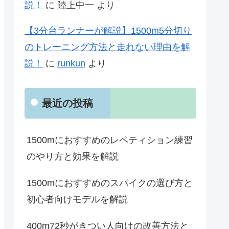
説！
に
陸上中一
より
【3分台ランナーが解説】1500m5分切り
のトレーニング方法と走れない理由を解
説！
に
runkun
より
最近の投稿
1500mにおすすめのレペティション練習
のやり方と効果を解説
1500mにおすすめのスパイクの選び方と
初心者向けモデルを解説
400m72秒がきつい人向けの改善方法と