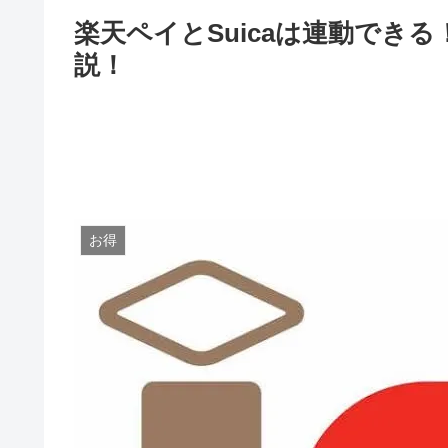
楽天ペイとSuicaは連動でき
説！
お得