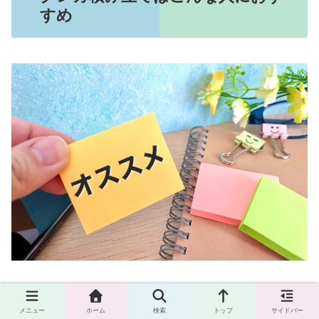
すめ
クレカ積み立ては手軽に始められる投資方法であることか
ら、
初心者からベテランまで幅広くおすすめできる投資方
メニュー
ホーム
検索
トップ
サイドバー