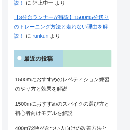
説！
に
陸上中一
より
【3分台ランナーが解説】1500m5分切り
のトレーニング方法と走れない理由を解
説！
に
runkun
より
最近の投稿
1500mにおすすめのレペティション練習
のやり方と効果を解説
1500mにおすすめのスパイクの選び方と
初心者向けモデルを解説
400m72秒がきつい人向けの改善方法と