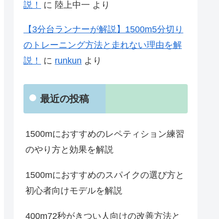
説！
に
陸上中一
より
【3分台ランナーが解説】1500m5分切り
のトレーニング方法と走れない理由を解
説！
に
runkun
より
最近の投稿
1500mにおすすめのレペティション練習
のやり方と効果を解説
1500mにおすすめのスパイクの選び方と
初心者向けモデルを解説
400m72秒がきつい人向けの改善方法と