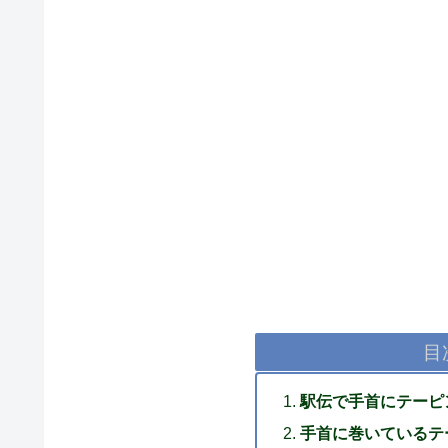
目
駅伝で手首にテーピ
手首に巻いているテ