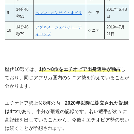
14分46
2017年6月8
9
ヘレン・オンサド・オビリ
ケニア
秒53
日
14分46
アグネス・ジェベット・テ
2019年7月
10
ケニア
秒79
ィロップ
21日
歴代10選では、
1位〜8位をエチオピア出身選手が独占
し
ており、同じアフリカ圏内のケニア勢を抑えていることが
分かります。
エチオピア勢上位8何の内、
2020年以降に樹立された記録
は4つ
であり、半分が最近の記録です。若い選手が次々に
高記録を出していることから、今後もエチオピア勢の勢い
は続くことが予想されます。