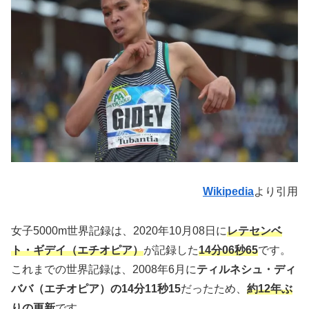
Wikipedia
より引用
女子5000m世界記録は、2020年10月08日に
レテセンベ
ト・ギデイ（エチオピア）
が記録した
14分06秒65
です。
これまでの世界記録は、2008年6月に
ティルネシュ・ディ
ババ（エチオピア）の14分11秒15
だったため、
約12年ぶ
りの更新
です。