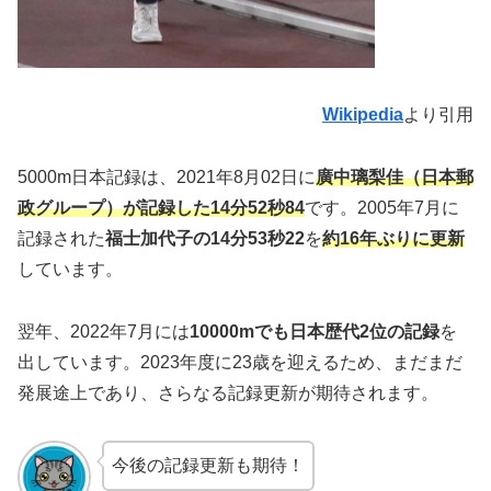
Wikipedia
より引用
5000m日本記録は、2021年8月02日に
廣中璃梨佳（日本郵
政グループ）が記録した14分52秒84
です。2005年7月に
記録された
福士加代子の14分53秒22
を
約16年ぶりに更新
しています。
翌年、2022年7月には
10000mでも日本歴代2位の記録
を
出しています。2023年度に23歳を迎えるため、まだまだ
発展途上であり、さらなる記録更新が期待されます。
今後の記録更新も期待！