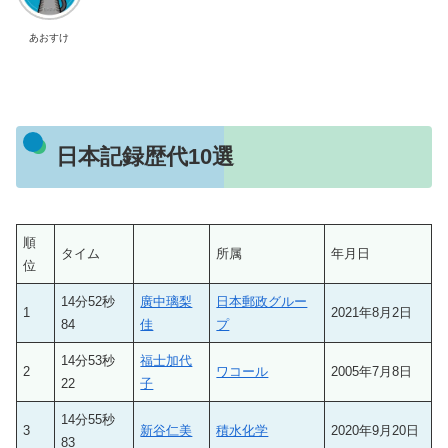
あおすけ
日本記録歴代10選
順
タイム
所属
年月日
位
14分52秒
廣中璃梨
日本郵政グルー
1
2021年8月2日
84
佳
プ
14分53秒
福士加代
2
ワコール
2005年7月8日
22
子
14分55秒
3
新谷仁美
積水化学
2020年9月20日
83