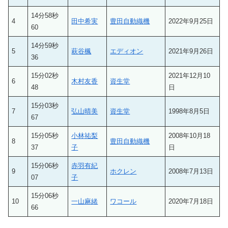
14分58秒
4
田中希実
豊田自動織機
2022年9月25日
60
14分59秒
5
萩谷楓
エディオン
2021年9月26日
36
15分02秒
2021年12月10
6
木村友香
資生堂
48
日
15分03秒
7
弘山晴美
資生堂
1998年8月5日
67
15分05秒
小林祐梨
2008年10月18
8
豊田自動織機
37
子
日
15分06秒
赤羽有紀
9
ホクレン
2008年7月13日
07
子
15分06秒
10
一山麻緒
ワコール
2020年7月18日
66